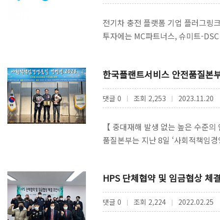
전기차 충전 플랫폼 기업 플러그링크
투자에는 MC파트너스, 슈미트-DS
자산운용이 투자한 회사로 국내외…
한국플랜트서비스 안전품질본부,
댓글 0
조회 2,253
2023.11.20
|
|
【 중대재해 발생 없는 높은 수준
품질본부는 지난 8일 ‘사회적책임경
산하의 사회적책임경영품질원에서 
HPS 단체협약 및 임금협상 체
댓글 0
조회 2,224
2022.02.25
|
|