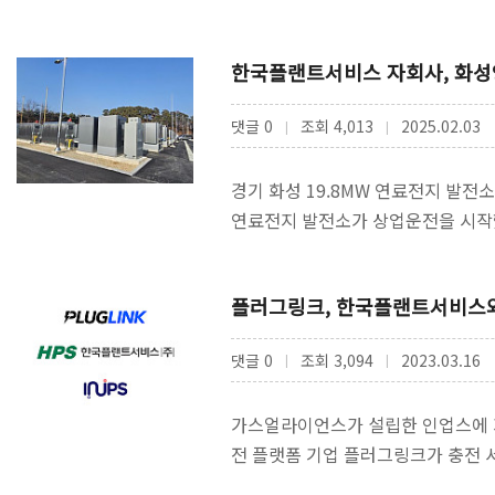
받은 결과로 볼 수 있습…
한국플랜트서비스 자회사, 화성
댓글 0
조회 4,013
2025.02.03
|
|
경기 화성 19.8MW 연료전지 발
연료전지 발전소가 상업운전을 시작했
다고 지난 1월 31일 밝혔다.초록…
플러그링크, 한국플랜트서비스와 ‘
댓글 0
조회 3,094
2023.03.16
|
|
가스얼라이언스가 설립한 인업스에 지
전 플랫폼 기업 플러그링크가 충전 서
업 한국플랜트서비스와 함께 가스