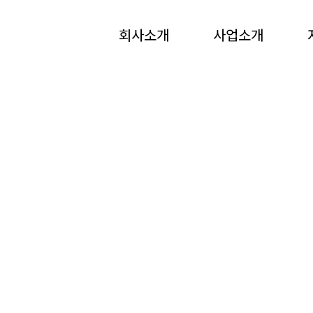
t size=145 in
/hosting/fs250416/html/lib/common.lib.php
on
회사소개
사업소개