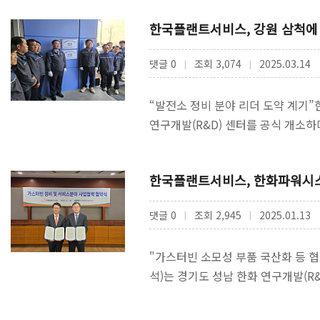
한국플랜트서비스, 강원 삼척에
댓글 0
조회 3,074
2025.03.14
|
|
“발전소 정비 분야 리더 도약 계
연구개발(R&D) 센터를 공식 개소
지보수(O&M), …
한국플랜트서비스, 한화파워시스
댓글 0
조회 2,945
2025.01.13
|
|
"가스터빈 소모성 부품 국산화 등 
석)는 경기도 성남 한화 연구개발(
성 한국플랜트서비스 사업본…