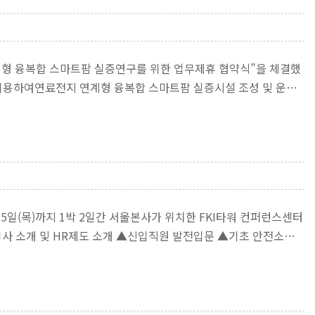
연계형 융복합 스마트팜 실증연구를 위한 업무제휴 협약식”을 체결했
이용하여연료전지 연계형 융복합 스마트팜 실증시설 조성 및 운영
)부터 25일(목)까지 1박 2일간 서울본사가 위치한 FKI타워 컨퍼런스센터
회사 소개 및 HR제도 소개 ▲신입직원 발전입문 ▲기초 안전소양