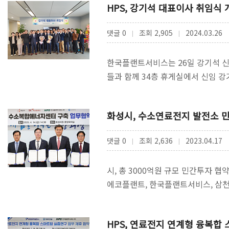
HPS, 강기석 대표이사 취임식 
댓글 0
조회 2,905
2024.03.26
|
|
한국플랜트서비스는 26일 강기석 신
들과 함께 34층 휴게실에서 신임 
의 작은 역할이 모여 우리 고객의…
화성시, 수소연료전지 발전소 
댓글 0
조회 2,636
2023.04.17
|
|
시, 총 3000억원 규모 민간투자 
에코플랜트, 한국플랜트서비스, 삼천
송산리 시유지 2만㎡ 부지에 …
HPS, 연료전지 연계형 융복합