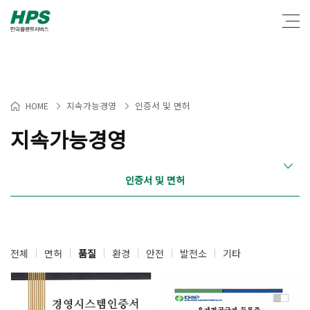
Warning
: Packets out of order. Expected 1 received 0. Packet size=145 in
/hosting/fs250416/html/lib/common.lib.php
on line
1885
지속가능경영
인증서 및 면허
HOME
>
>
지속가능경영
인증서 및 면허
전체
면허
품질
환경
안전
발전소
기타