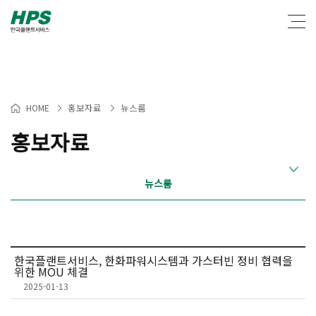
Warning
: Packets out of order. Expected 1 received 0. Packet size=145 in
/hosting/fs250416/html/lib/common.lib.php
on line
1885
홍보자료
뉴스룸
HOME
>
>
홍보자료
뉴스룸
한국플랜트서비스, 한화파워시스템과 가스터빈 정비 협력을
위한 MOU 체결
2025-01-13